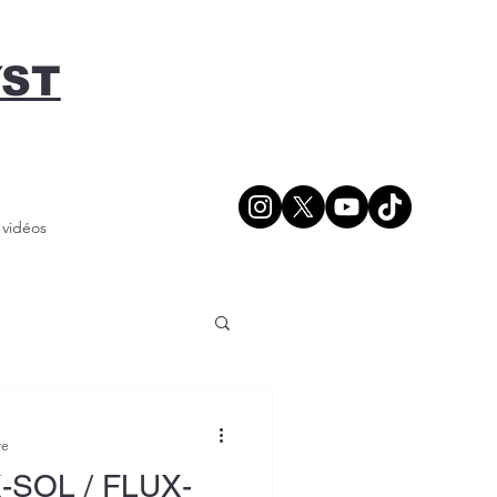
YST
/ vidéos
re
SOL / FLUX-