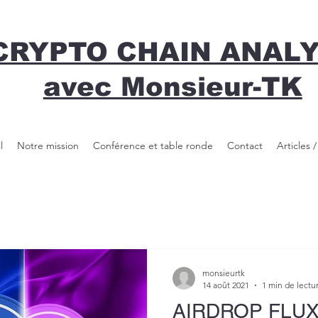
CRYPTO CHAIN ANAL
avec Monsieur-TK
l
Notre mission
Conférence et table ronde
Contact
Articles 
monsieurtk
14 août 2021
1 min de lectu
AIRDROP FLUX-