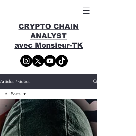
CRYPTO CHAIN
ANALYST
avec Monsieur-TK
Articles / vidéos
All Posts
All Posts
Articles
Vidéos