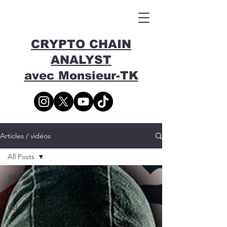
CRYPTO CHAIN
ANALYST
avec Monsieur-TK
Articles / vidéos
All Posts
All Posts
Articles
Vidéos