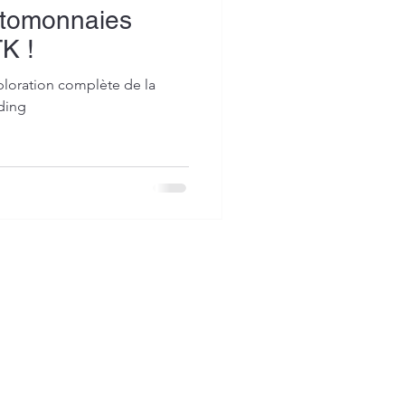
ptomonnaies
K !
loration complète de la
ding