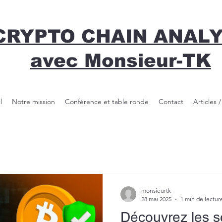
CRYPTO CHAIN ANAL
avec Monsieur-TK
l
Notre mission
Conférence et table ronde
Contact
Articles 
monsieurtk
28 mai 2025
1 min de lectur
Découvrez les s