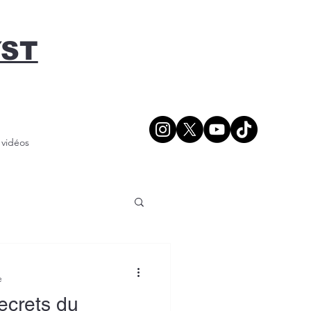
YST
/ vidéos
e
ecrets du