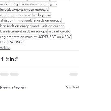
airdrop crypto
investissement crypto
investissement crypto monnaie
réglementation mica
airdrop nim
airdrop nim network
fin usdt en europe
ban usdt en europe
mort usdt en europe
bannissement usdt en europe
mica et crypto
réglementation mica et USDT
USDT ou USDC
USDT Vs USDC
Vidéos
Voir tout
Posts récents