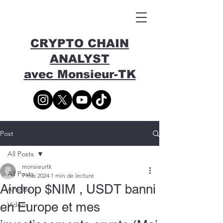
CRYPTO CHAIN
ANALYST
avec Monsieur-TK
Post
All Posts
monsieurtk
All Posts
7 mai 2024
1 min de lecture
Airdrop $NIM , USDT banni
Articles
en Europe et mes
Vidéos