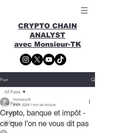
CRYPTO CHAIN
ANALYST
avec Monsieur-TK
Post
All Posts
monsieurtk
All Posts
8 avr. 2024
1 min de lecture
Crypto, banque et impôt -
Articles
ce que l'on ne vous dit pas
Vidéos