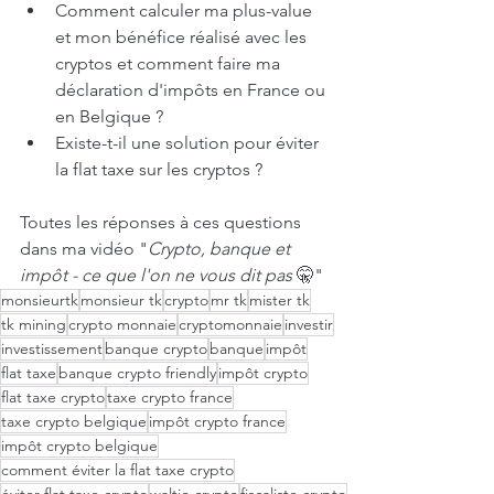
Comment calculer ma plus-value 
et mon bénéfice réalisé avec les 
cryptos et comment faire ma 
déclaration d'impôts en France ou 
en Belgique ?
Existe-t-il une solution pour éviter 
la flat taxe sur les cryptos ?
Toutes les réponses à ces questions 
dans ma vidéo "
Crypto, banque et 
impôt - ce que l'on ne vous dit pas
 🤫"
monsieurtk
monsieur tk
crypto
mr tk
mister tk
tk mining
crypto monnaie
cryptomonnaie
investir
investissement
banque crypto
banque
impôt
flat taxe
banque crypto friendly
impôt crypto
flat taxe crypto
taxe crypto france
taxe crypto belgique
impôt crypto france
impôt crypto belgique
comment éviter la flat taxe crypto
éviter flat taxe crypto
waltio crypto
fiscaliste crypto