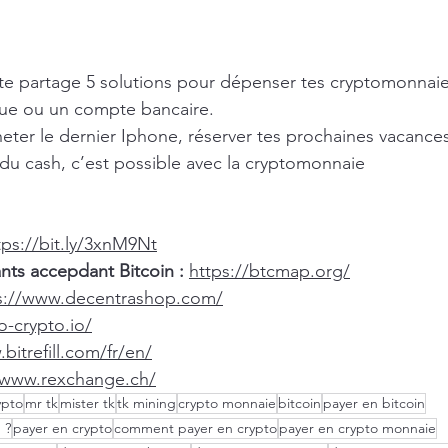
 te partage 5 solutions pour dépenser tes cryptomonnaie
ue ou un compte bancaire. 
eter le dernier Iphone, réserver tes prochaines vacance
du cash, c’est possible avec la cryptomonnaie 
tps://bit.ly/3xnM9Nt
ts accepdant Bitcoin :
https://btcmap.org/
s://www.decentrashop.com/
o-crypto.io/
bitrefill.com/fr/en/
/www.rexchange.ch/
ypto
mr tk
mister tk
tk mining
crypto monnaie
bitcoin
payer en bitcoin
 ?
payer en crypto
comment payer en crypto
payer en crypto monnaie