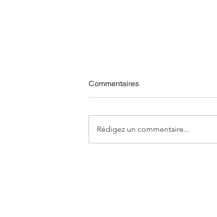
Commentaires
Rédigez un commentaire...
Crypto, banque et impôt - ce
que l'on ne vous dit pas 🤫