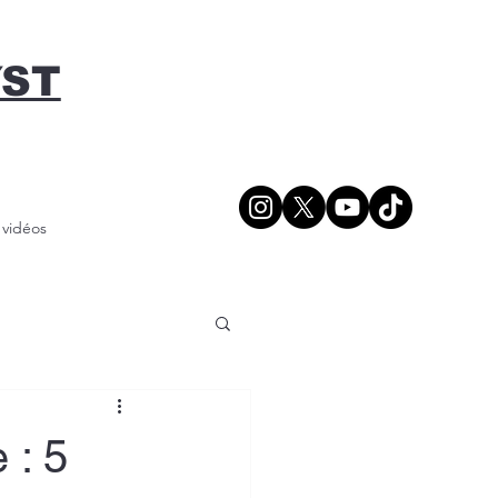
YST
/ vidéos
 : 5