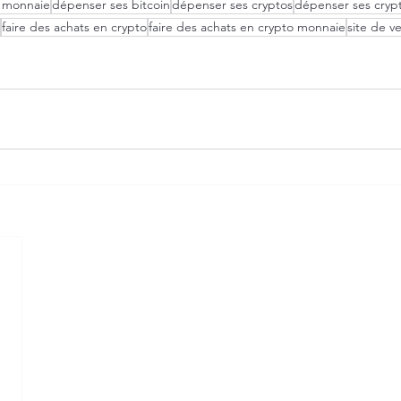
 monnaie
dépenser ses bitcoin
dépenser ses cryptos
dépenser ses cryp
faire des achats en crypto
faire des achats en crypto monnaie
site de v