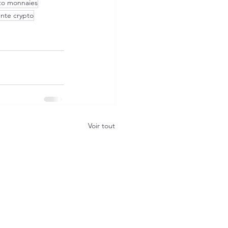
to monnaies
ente crypto
Voir tout