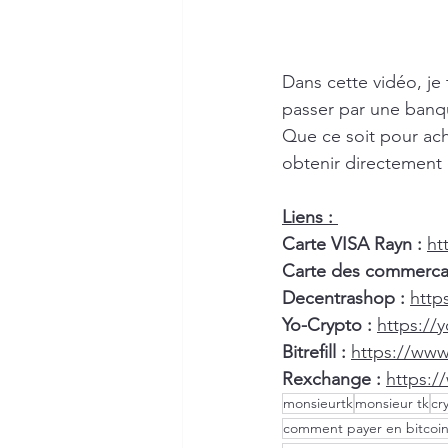
Dans cette vidéo, je
passer par une banq
Que ce soit pour ach
obtenir directement 
Liens : 
Carte VISA Rayn :
ht
Carte des commercan
Decentrashop :
http
Yo-Crypto :
https://y
Bitrefill :
https://www.
Rexchange :
https:/
monsieurtk
monsieur tk
cr
comment payer en bitcoin