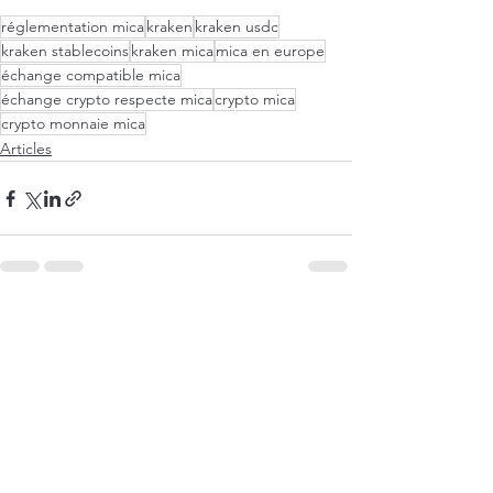
réglementation mica
kraken
kraken usdc
kraken stablecoins
kraken mica
mica en europe
échange compatible mica
échange crypto respecte mica
crypto mica
crypto monnaie mica
Articles
Voir tout
Posts récents