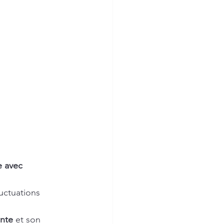
e avec 
luctuations 
ante
 et son 