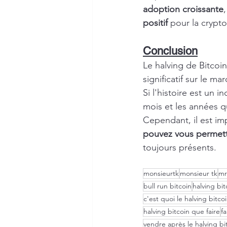
adoption croissante
positif
 pour la crypt
Conclusion
Le halving de Bitcoi
significatif sur le m
Si l'histoire est un i
mois et les années q
Cependant, il est im
pouvez vous permett
toujours présents.
monsieurtk
monsieur tk
mr
bull run bitcoin
halving bit
c'est quoi le halving bitcoi
halving bitcoin que faire
fa
vendre après le halving bi