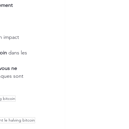
ement 
n impact 
oin
 dans les 
 vous ne 
isques sont 
 bitcoin
t le halving bitcoin