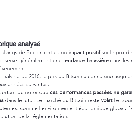
orique analysé
halvings de Bitcoin ont eu un 
impact positif
 sur le prix de
observe généralement une 
tendance haussière
 dans les 
'événement.
e halving de 2016, le prix du Bitcoin a connu une augme
deux années suivantes.
portant de noter que 
ces performances passées ne garan
es
 dans le futur. Le marché du Bitcoin reste 
volatil
 et sou
xternes, comme l'environnement économique global, l'
évolution de la réglementation.