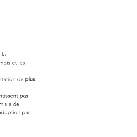
 la 
mois et les 
ntation de 
plus 
tissent pas 
mis à de 
adoption par 