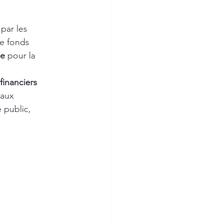
 par les 
de fonds 
de
 pour la 
financiers 
aux 
 public, 