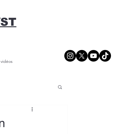
YST
/ vidéos
n