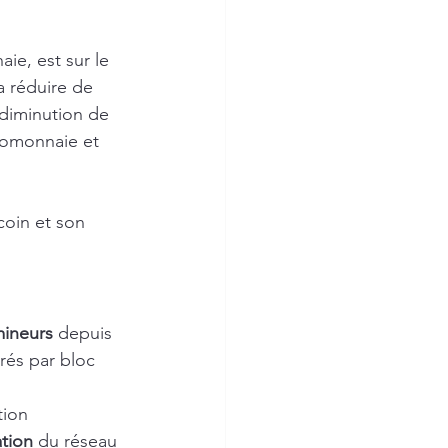
e, est sur le 
a réduire de 
diminution de 
ptomonnaie et 
coin et son 
mineurs
 depuis 
rés par bloc 
ion 
ation
 du réseau 