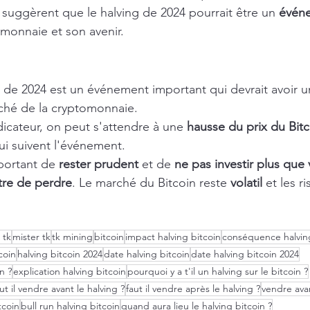
, suggèrent que le halving de 2024 pourrait être un 
évén
omonnaie et son avenir.
n de 2024 est un événement important qui devrait avoir u
arché de la cryptomonnaie.
ndicateur, on peut s'attendre à une 
hausse du prix du Bitc
ui suivent l'événement.
portant de 
rester prudent
 et de 
ne pas investir plus que
re de perdre
. Le marché du Bitcoin reste 
volatil
 et les r
 tk
mister tk
tk mining
bitcoin
impact halving bitcoin
conséquence halving
coin
halving bitcoin 2024
date halving bitcoin
date halving bitcoin 2024
n ?
explication halving bitcoin
pourquoi y a t'il un halving sur le bitcoin ?
ut il vendre avant le halving ?
faut il vendre après le halving ?
vendre avan
tcoin
bull run halving bitcoin
quand aura lieu le halving bitcoin ?