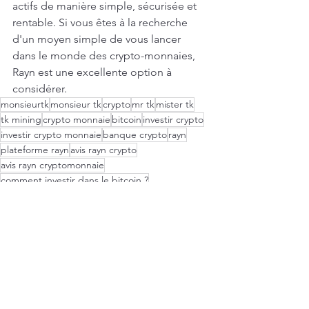
actifs de manière simple, sécurisée et 
rentable. Si vous êtes à la recherche 
d'un moyen simple de vous lancer 
dans le monde des crypto-monnaies, 
Rayn est une excellente option à 
considérer.
monsieurtk
monsieur tk
crypto
mr tk
mister tk
tk mining
crypto monnaie
bitcoin
investir crypto
investir crypto monnaie
banque crypto
rayn
plateforme rayn
avis rayn crypto
avis rayn cryptomonnaie
comment investir dans le bitcoin ?
comment investir dans les cryptomonnaies ?
site pour acheter des cryptos
plateforme pour acheter des cryptomonnaies
épargne
épargner
carte crypto
carte cryptomonnaie
comment dépenser ces cryptos ?
comment dépenser ces cryptomonnaies ?
acheter avec des cryptos