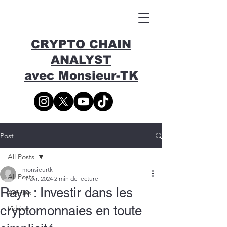
CRYPTO CHAIN
ANALYST
avec Monsieur-TK
Post
All Posts
monsieurtk
All Posts
17 avr. 2024
2 min de lecture
Rayn : Investir dans les
Articles
cryptomonnaies en toute
Vidéos