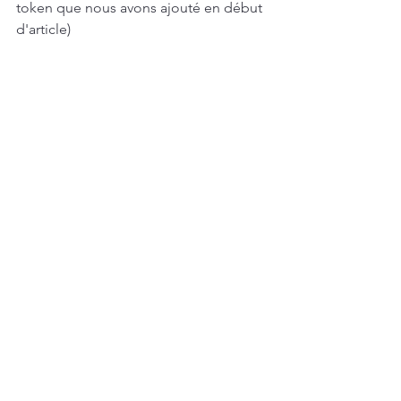
token que nous avons ajouté en début 
d'article)
13) Cliquez ensuite sur "PREVIEW" et 
un récapitulatif de votre airdrop 