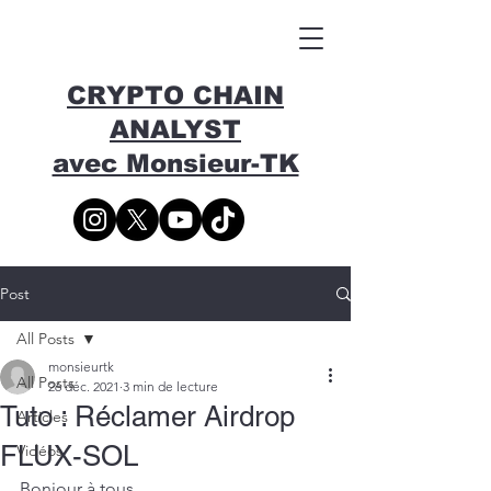
CRYPTO CHAIN
ANALYST
avec Monsieur-TK
Post
All Posts
monsieurtk
All Posts
26 déc. 2021
3 min de lecture
Tuto : Réclamer Airdrop
Articles
FLUX-SOL
Vidéos
Bonjour à tous,