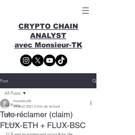
CRYPTO CHAIN
ANALYST
avec Monsieur-TK
Post
All Posts
monsieurtk
All Posts
13 août 2021
2 min de lecture
Tuto réclamer (claim)
Articles
FLUX-ETH + FLUX-BSC
Vidéos
1/ Il est maintenant possible de 