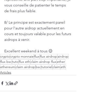
vous conseille de patienter le temps 
de frais plus faible.  
8/ Le principe est exactement pareil 
pour l'autre aidrop actuellement en 
cours et toujours valable pour les futurs 
aidrops à venir.  
Excellent weekend à tous 😉
crypto
crypto monnaie
flux
flux airdrop
airdrop
flux bsc
tuto
flux eth
claim airdrop flux
ether
ethereum
claim airdrop
bsc
tutoriel
claim
eth
Articles