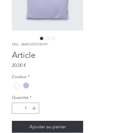
SKU : 364215375135191
Article
Prix
20,00 €
Couleur
*
Quantité
*
Ajouter au panier