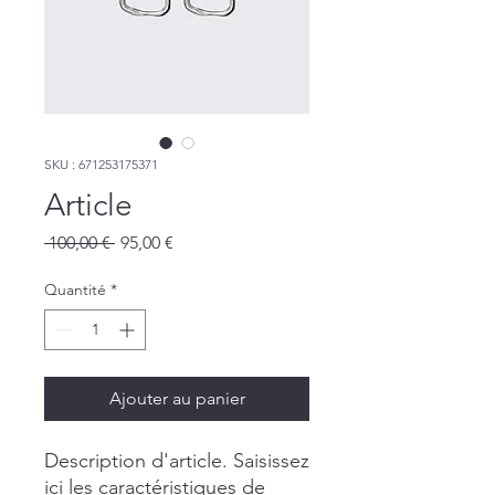
SKU : 671253175371
Article
Prix
Prix
 100,00 € 
95,00 €
original
promotionnel
Quantité
*
Ajouter au panier
Description d'article. Saisissez 
ici les caractéristiques de 