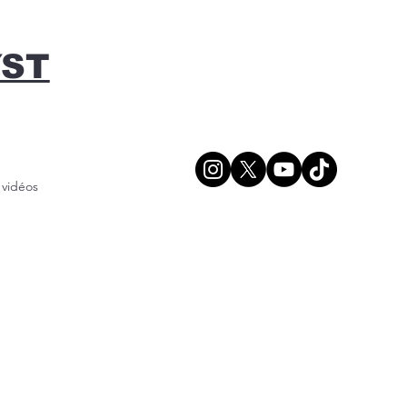
YST
/ vidéos