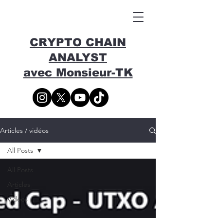
CRYPTO CHAIN
ANALYST
avec Monsieur-TK
Articles / vidéos
All Posts
All Posts
Articles
Vidéos