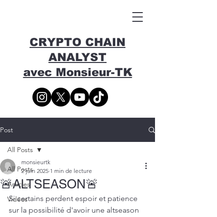
CRYPTO CHAIN
ANALYST
avec Monsieur-TK
Post
All Posts
monsieurtk
All Posts
2 juin 2025
1 min de lecture
🚨ALTSEASON🚨
Articles
Si certains perdent espoir et patience 
Vidéos
sur la possibilité d'avoir une altseason 