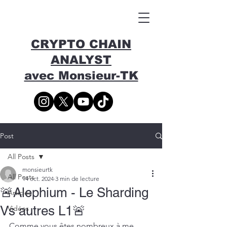
CRYPTO CHAIN
ANALYST
avec Monsieur-TK
Post
All Posts
monsieurtk
All Posts
14 oct. 2024
3 min de lecture
🚨Alephium - Le Sharding
Articles
Vs autres L1🚨
Vidéos
Comme vous êtes nombreux à me 