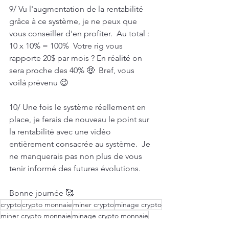
9/ Vu l'augmentation de la rentabilité 
grâce à ce système, je ne peux que 
vous conseiller d'en profiter.  Au total : 
10 x 10% = 100%  Votre rig vous 
rapporte 20$ par mois ? En réalité on 
sera proche des 40% 🤑  Bref, vous 
voilà prévenu 😉  
10/ Une fois le système réellement en 
place, je ferais de nouveau le point sur 
la rentabilité avec une vidéo 
entièrement consacrée au système.  Je 
ne manquerais pas non plus de vous 
tenir informé des futures évolutions.  
Bonne journée 🥰
crypto
crypto monnaie
miner crypto
minage crypto
miner crypto monnaie
minage crypto monnaie
miner
merged mining
mining