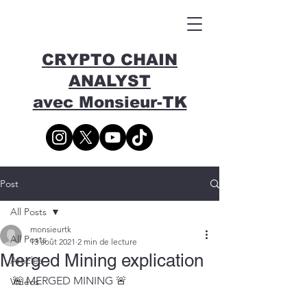
CRYPTO CHAIN
ANALYST
avec Monsieur-TK
Post
All Posts
monsieurtk
All Posts
13 août 2021
2 min de lecture
Merged Mining explication
Articles
🚨 MERGED MINING 🚨  
Vidéos